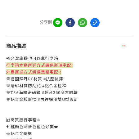
分享到
商品描述
📢台灣旅遊也可以拿行李箱
行李箱本島運送方式請選新瑞宅配!
外島運送方式請選黑貓宅配!!
💬德國拜耳PC材質 #抗壓抗摔
💬磨砂材質防刮花 #鋁合金拉桿
💬TSA海關密碼鎖 #靜音360度方向輪
💬鋁合金弧形框 #內裡採用雙U型設計
🆕高質感行李箱⚛️
七種顏色🌈新色藍色好美❤️
📣鋁合金邊框