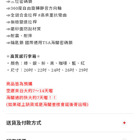
📣三位密碼鎖
📣360度自由旋轉靜音方向輪
📣全鋁合金拉桿 #高承重抗彎曲
📣無極變速拉桿
📣磨砂面防刮材質
📣耐震、耐摔
📣鑰匙鎖 國際通用TSA海關密碼鎖
⚛️
高質感行李箱
⚛️
▫️顏色：綠、銀、粉、黑、咖啡、藍、紅
▫️尺寸：20吋、22吋、24吋、26吋、29吋
商品皆為預購
空運來台大約7～14天喔
海關過的快大約7天喔！！
(如果碰上缺貨或是海關查核會延後寄出唷)
送貨及付款方式