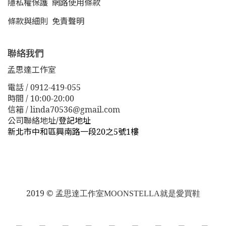
隱私權保護
網路使用條款
條款與細則
免責聲明
聯絡我們
孟思達工作室
電話 / 0912-419-055
時間 / 10:00-20:00
信箱 / linda70536@gmail.com
公司聯絡地址
/
登記地址
新北市中和區興南路一段20之5號1樓
新北市板橋區漢生東路１１３巷３８號
新北市板橋區漢生
東路１１３巷３８號
2019 ©
孟思達工作室
MOONSTELLA就是愛買鞋