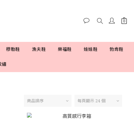
穆勒鞋
漁夫鞋
樂福鞋
娃娃鞋
勃肯鞋
紋繡
商品排序
每頁顯示 24 個