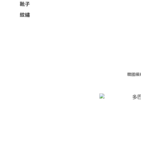
靴子
紋繡
韓國繽