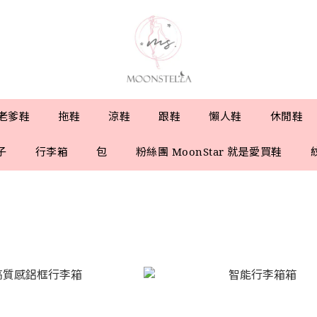
老爹鞋
拖鞋
涼鞋
跟鞋
懶人鞋
休閒鞋
子
行李箱
包
粉絲團 MoonStar 就是愛買鞋