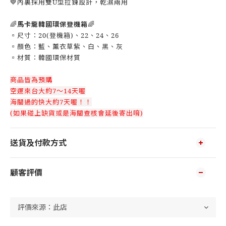
💙內裏採用雙U型拉鍊設計，乾濕兩用
🌈
馬卡龍韓國環保登機箱
🌈
▫️尺寸：20(登機箱)、22、24、26
▫️顏色：藍、薰衣草紫、白、黑、灰
▫️材質：韓國環保材質
商品皆為預購
空運來台大約7～14天喔
海關過的快大約7天喔！！
(如果碰上缺貨或是海關查核會延後寄出唷)
送貨及付款方式
顧客評價