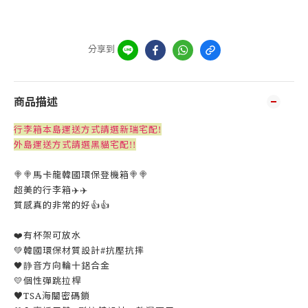
分享到
商品描述
行李箱本島運送方式請選新瑞宅配!
外島運送方式請選黑貓宅配!!
🍭🍭馬卡龍韓國環保登機箱🍭🍭
超美的行李箱✈️✈️
質感真的非常的好👍👍
❤️有杯架可放水
💚韓國環保材質設計#抗壓抗摔
🖤静音方向輪十鋁合金
💛個性彈跳拉桿
♥️TSA海關密碼鎖