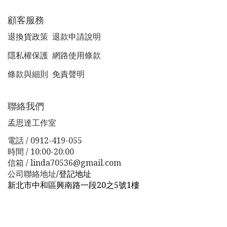
顧客服務
退換貨政策
退款申請說明
隱私權保護
網路使用條款
條款與細則
免責聲明
聯絡我們
孟思達工作室
電話 / 0912-419-055
時間 / 10:00-20:00
信箱 / linda70536@gmail.com
公司聯絡地址
/
登記地址
新北市中和區興南路一段20之5號1樓
新北市板橋區漢生東路１１３巷３８號
新北市板橋區漢生
東路１１３巷３８號