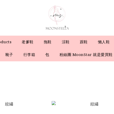
oducts
老爹鞋
拖鞋
涼鞋
跟鞋
懶人鞋
靴子
行李箱
包
粉絲團 MoonStar 就是愛買鞋