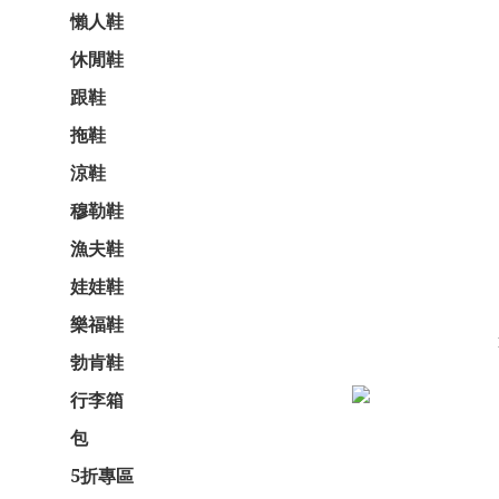
懶人鞋
休閒鞋
跟鞋
拖鞋
涼鞋
穆勒鞋
漁夫鞋
娃娃鞋
樂福鞋
勃肯鞋
行李箱
包
5折專區