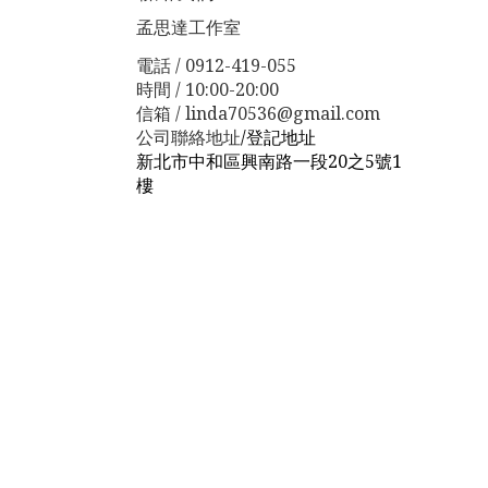
孟思達工作室
電話 / 0912-419-055
時間 / 10:00-20:00
信箱 / linda70536@gmail.com
公司聯絡地址
/
登記地址
新北市中和區興南路一段20之5號1
樓
新北市板橋區漢生東路１１３巷３
８號
新北市板橋區漢生東路１１３
巷３８號