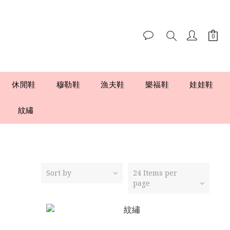
休閒鞋
穆勒鞋
漁夫鞋
樂福鞋
娃娃鞋
紋繡
Sort by
24 Items per
page