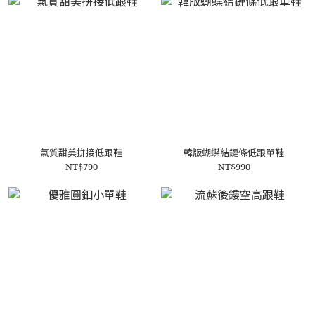
氣質甜美拼接低跟鞋
韓版蝴蝶結鏈條低跟單鞋
NT$790
NT$990