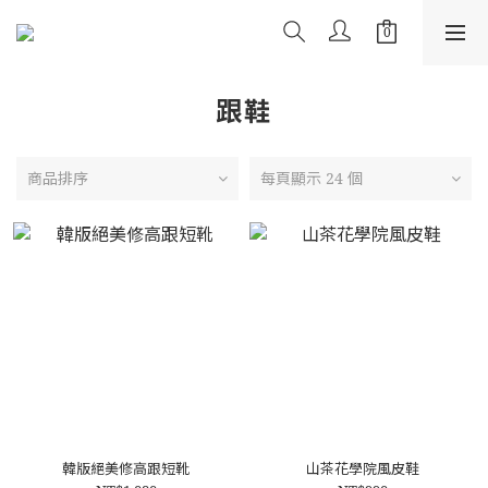
跟鞋
商品排序
每頁顯示 24 個
韓版絕美修高跟短靴
山茶花學院風皮鞋