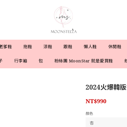
老爹鞋
拖鞋
涼鞋
跟鞋
懶人鞋
休閒鞋
子
行李箱
包
粉絲團 MoonStar 就是愛買鞋
2024火爆韓
NT$990
顏色