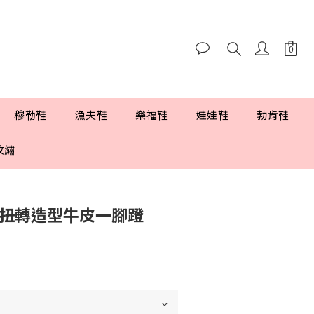
穆勒鞋
漁夫鞋
樂福鞋
娃娃鞋
勃肯鞋
紋繡
版扭轉造型牛皮一腳蹬