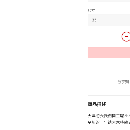
尺寸
分享到
商品描述
大年初六我們開工囉🎉🎉
❤️新的一年請大家持續