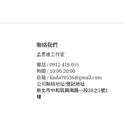
聯絡我們
孟思達工作室
電話 / 0912-419-055
時間 / 10:00-20:00
信箱 / linda70536@gmail.com
公司聯絡地址
/
登記地址
新北市中和區興南路一段20之5號1
樓
新北市板橋區漢生東路１１３巷３
８號
新北市板橋區漢生東路１１３
巷３８號