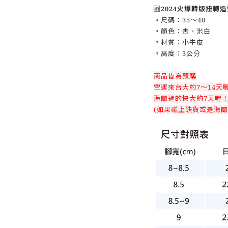
🆕
2024火爆韓版扭轉
▫️尺碼：35～40
▫️顏色：杏、米白
▫️材質：小牛皮
▫️高度：3公分
商品皆為預購
空運來台大約7～14天
海關過的快大約7天喔
(如果碰上缺貨或是海關