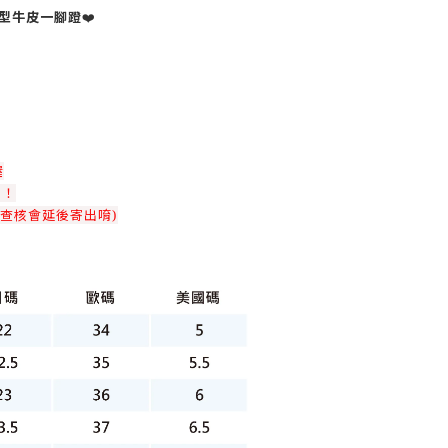
造型牛皮一腳蹬
❤️
喔
！！
查核會延後寄出唷)