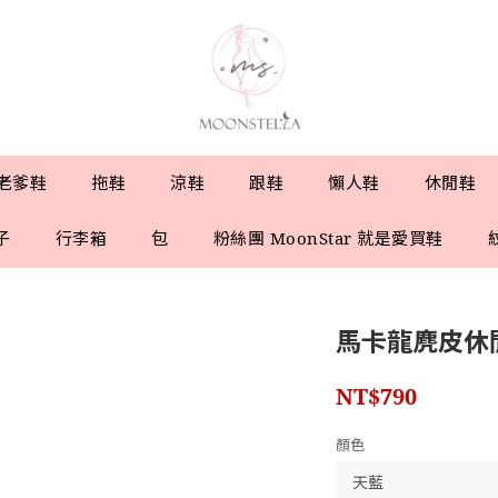
老爹鞋
拖鞋
涼鞋
跟鞋
懶人鞋
休閒鞋
子
行李箱
包
粉絲團 MoonStar 就是愛買鞋
馬卡龍麂皮休
NT$790
顏色