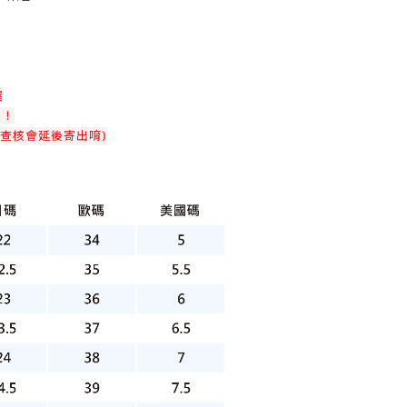
喔
！！
查核會延後寄出唷)