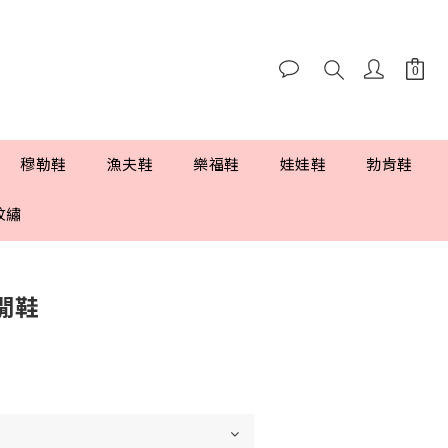
穆勒鞋
漁夫鞋
樂福鞋
娃娃鞋
勃肯鞋
紋繡
閒鞋