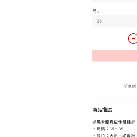
尺寸
分享到
商品描述
🌈
馬卡龍麂皮休閒鞋
🌈
▫️尺碼：35～39
▫️顏色：天藍、玫瑰粉