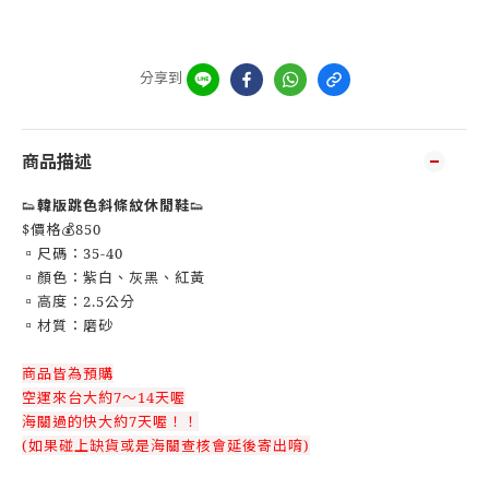
分享到
商品描述
👟
韓版跳色斜條紋休閒鞋
👟
$價格💰850
▫️尺碼：35-40
▫️顏色：紫白、灰黑、紅黃
▫️高度：2.5公分
▫️材質：磨砂
商品皆為預購
空運來台大約7～14天喔
海關過的快大約7天喔！！
(如果碰上缺貨或是海關查核會延後寄出唷)