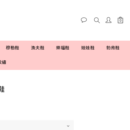
穆勒鞋
漁夫鞋
樂福鞋
娃娃鞋
勃肯鞋
紋繡
鞋