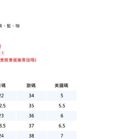
黃、藍、咖
喔
！！
查核會延後寄出唷)