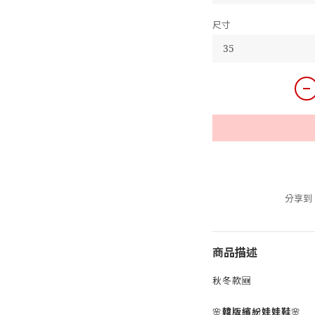
尺寸
分享到
商品描述
秋冬款🆕
🌸
韓版繽紛娃娃鞋
🌸