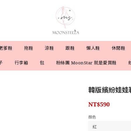
老爹鞋
拖鞋
涼鞋
跟鞋
懶人鞋
休閒鞋
子
行李箱
包
粉絲團 MoonStar 就是愛買鞋
韓版繽紛娃娃
NT$590
顏色