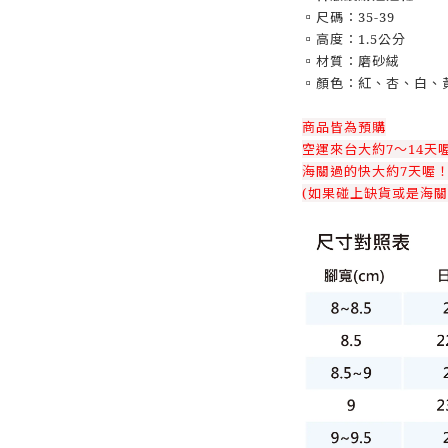
▫️尺碼：35-39
▫️高度：1.5公分
▫️材質：磨砂絨
▫️顏色：紅、杏、白、
商品皆為預購
空運來台大約7～14天
海關過的快大約7天喔
(如果碰上缺貨或是海關