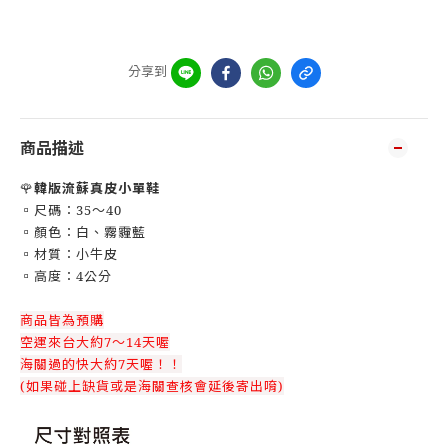
分享到
商品描述
🌹
韓版流蘇真皮小單鞋
▫️尺碼：35～40
▫️顏色：白、霧霾藍
▫️材質：小牛皮
▫️高度：4公分
商品皆為預購
空運來台大約7～14天喔
海關過的快大約7天喔！！
(如果碰上缺貨或是海關查核會延後寄出唷)