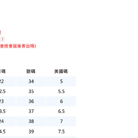
喔
！！
查核會延後寄出唷)