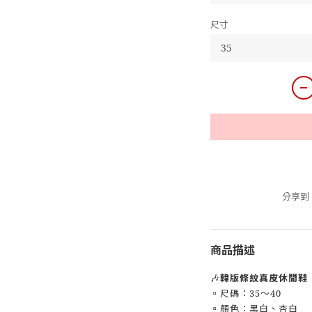
尺寸
分享到
商品描述
🎶
韓版條紋真皮休閒鞋
▫️尺碼：35～40
▫️顏色：黑白、杏白