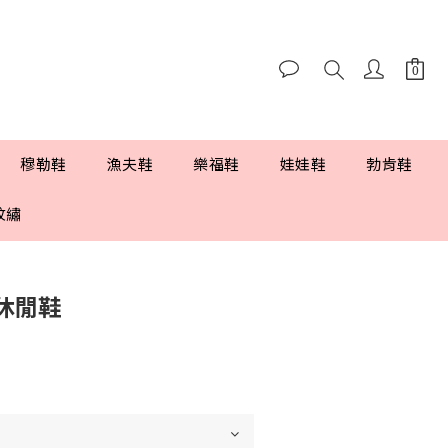
穆勒鞋
漁夫鞋
樂福鞋
娃娃鞋
勃肯鞋
紋繡
休閒鞋