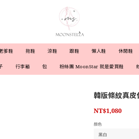
老爹鞋
拖鞋
涼鞋
跟鞋
懶人鞋
休閒鞋
子
行李箱
包
粉絲團 MoonStar 就是愛買鞋
韓版條紋真皮
NT$1,080
顏色