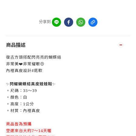
分享到
商品描述
復古方頭搭配閃亮亮的蝴蝶結
非常美❤️非常耀眼😍
內裡真皮設計#底軟
✨
閃耀蝴蝶結真皮娃娃鞋
✨
▫️尺碼：35～39
▫️顏色：白
▫️高度：1公分
▫️材質：內裡真皮
商品皆為預購
空運來台大約7～14天喔