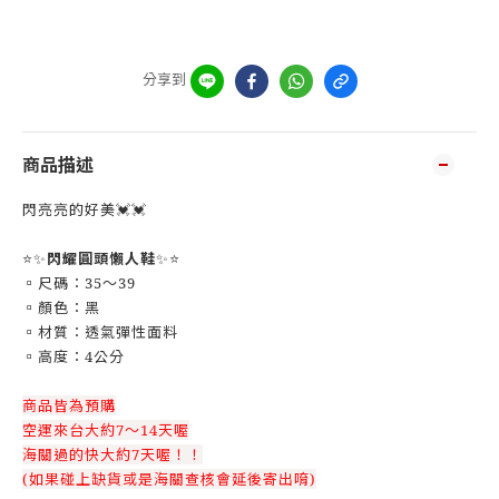
分享到
商品描述
閃亮亮的好美💓💓
⭐✨
閃耀圓頭懶人鞋
✨⭐
▫️尺碼：35～39
▫️顏色：黑
▫️材質：透氣彈性面料
▫️高度：4公分
商品皆為預購
空運來台大約7～14天喔
海關過的快大約7天喔！！
(如果碰上缺貨或是海關查核會延後寄出唷)