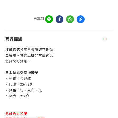
分享到
商品描述
拖鞋款式各式各樣讓妳來挑😍
金絲絨材質穿上腳非常高尚👍🏼
氣質又有質感👍🏼
♥️
金絲絨交叉拖鞋
♥️
▫️材質：金絲絨
▫️尺碼：35～39
▫️顏色：粉、米白、黑
▫️高度：2公分
商品皆為預購