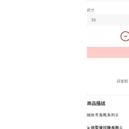
尺寸
分享到
商品描述
🆕秋冬長靴系列👢
💫
造型後拉鍊長靴
👢