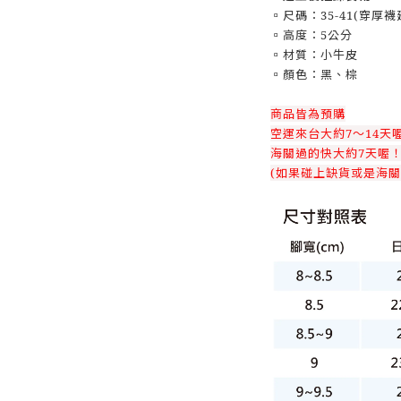
▫️尺碼：35-41(穿厚
▫️高度：5公分
▫️材質：小牛皮
▫️顏色：黑、棕
商品皆為預購
空運來台大約7～14天
海關過的快大約7天喔
(如果碰上缺貨或是海關