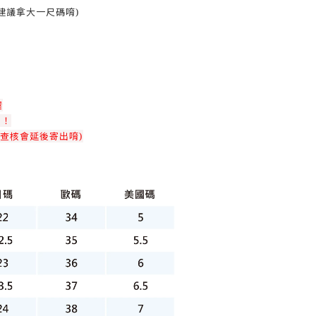
襪建議拿大一尺碼唷)
喔
！！
查核會延後寄出唷)