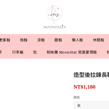
老爹鞋
拖鞋
涼鞋
跟鞋
懶人鞋
休閒鞋
子
行李箱
包
粉絲團 MoonStar 就是愛買鞋
造型後拉鍊長
NT$1,180
顏色