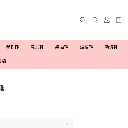
穆勒鞋
漁夫鞋
樂福鞋
娃娃鞋
勃肯鞋
紋繡
靴