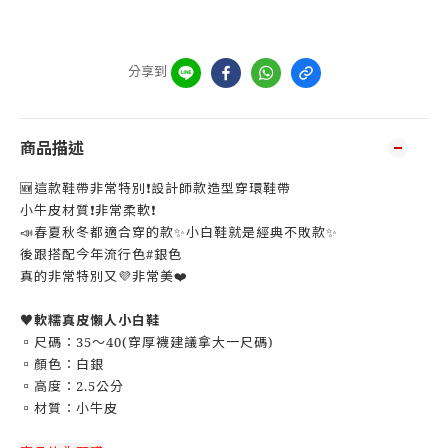
分享到
商品描述
🆕這款鞋帶非常特別❗設計師款造型穿環鞋帶
小牛皮材質❗非常柔軟❗
📣春夏秋冬都適合穿的款✨小白鞋就是經典不敗款✨
後跟搭配今年流行色#銀色
真的非常特別又💜非常美❤️
♥️
軟糯真皮懶人小白鞋
▫️尺碼：35～40(穿厚襪建議拿大一尺碼)
▫️顏色：白銀
▫️高度：2.5公分
▫️材質：小牛皮