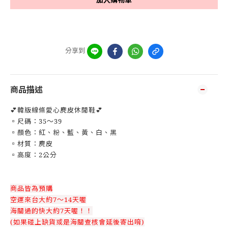
分享到
商品描述
💕韓版線條愛心麂皮休閒鞋💕
▫️尺碼：35～39
▫️顏色：紅、粉、藍、黃、白、黑
▫️材質：麂皮
▫️高度：2公分
商品皆為預購
空運來台大約7～14天喔
海關過的快大約7天喔！！
(如果碰上缺貨或是海關查核會延後寄出唷)