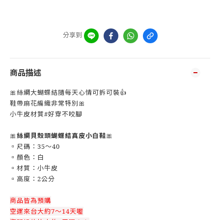
分享到
商品描述
🎀絲綢大蝴蝶結隨每天心情可拆可裝👍
鞋帶麻花編織非常特別🎀
小牛皮材質#好穿不咬腳
🎀
絲綢貝殼頭蝴蝶結真皮小白鞋
🎀
▫️尺碼：35～40
▫️顏色：白
▫️材質：小牛皮
▫️高度：2公分
商品皆為預購
空運來台大約7～14天喔