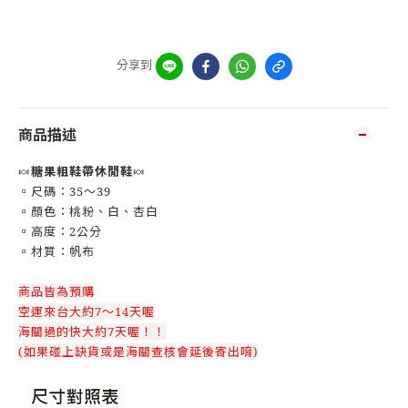
分享到
商品描述
🍬
糖果粗鞋帶休閒鞋
🍬
▫️尺碼：35～39
▫️顏色：桃粉、白、杏白
▫️高度：2公分
▫️材質：帆布
商品皆為預購
空運來台大約7～14天喔
海關過的快大約7天喔！！
(如果碰上缺貨或是海關查核會延後寄出唷)