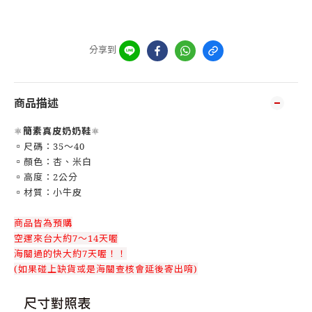
分享到
商品描述
⚛️
簡素真皮奶奶鞋
⚛️
▫️尺碼：35～40
▫️顏色：杏、米白
▫️高度：2公分
▫️材質：小牛皮
商品皆為預購
空運來台大約7～14天喔
海關過的快大約7天喔！！
(如果碰上缺貨或是海關查核會延後寄出唷)