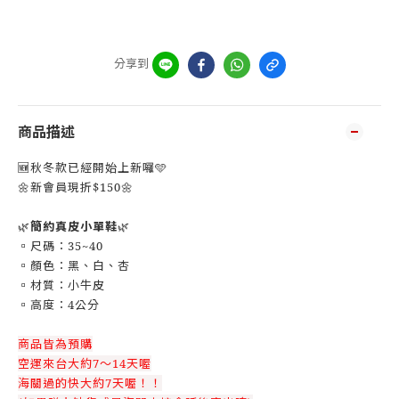
分享到
商品描述
🆕秋冬款已經開始上新囉🩵
🌼新會員現折$150🌼
🌿
簡約真皮小單鞋
🌿
▫️尺碼：35~40
▫️顏色：黑、白、杏
▫️材質：小牛皮
▫️高度：4公分
商品皆為預購
空運來台大約7～14天喔
海關過的快大約7天喔！！