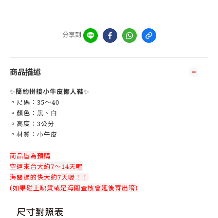
分享到
商品描述
✨
簡約拼接小牛皮懶人鞋
✨
▫️尺碼：35～40
▫️顏色：黑、白
▫️高度：3公分
▫️材質：小牛皮
商品皆為預購
空運來台大約7～14天喔
海關過的快大約7天喔！！
(如果碰上缺貨或是海關查核會延後寄出唷)