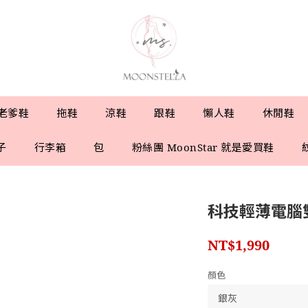
老爹鞋
拖鞋
涼鞋
跟鞋
懶人鞋
休閒鞋
子
行李箱
包
粉絲團 MoonStar 就是愛買鞋
科技輕薄電腦
NT$1,990
顏色