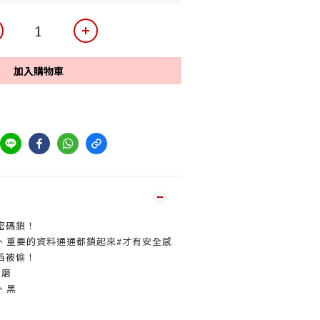
加入購物車
密碼鎖！
電、重要的資料通通都鎖起來#才有安全感
西被偷！
耐磨
、黑