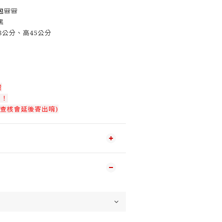
包
🎒🎒
黑
8公分、高45公分
喔
！！
查核會延後寄出唷)