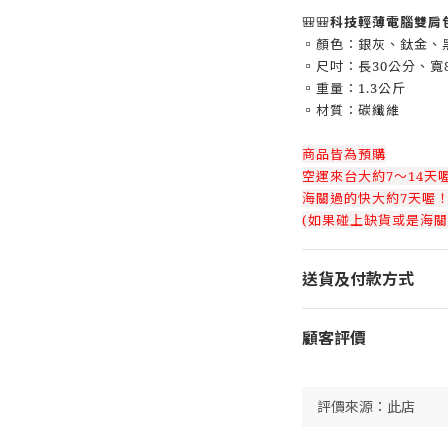
🎒🎒
科技輕薄電腦雙肩
▫️顏色：銀灰、鈦金、
▫️尺吋：長30公分、寬
▫️重量：1.3公斤
▫️材質：碳纖維
商品皆為預購
空運來台大約7～14天
海關過的快大約7天喔
(如果碰上缺貨或是海關
送貨及付款方式
顧客評價