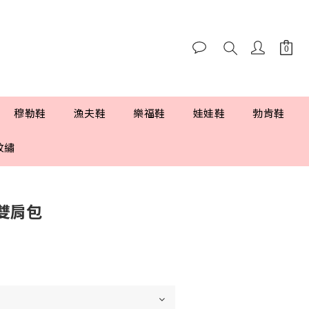
穆勒鞋
漁夫鞋
樂福鞋
娃娃鞋
勃肯鞋
紋繡
雙肩包