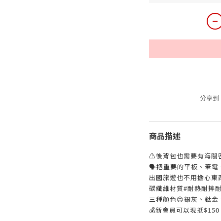
分享到
商品描述
⚠️後背包也需要有海關
🗣️把重要的平板、筆
出國旅遊也不用擔心東
碳纖維材質#耐熱耐摔
三種顏色😍銀灰、鈦金
💰新會員可以現抵$150