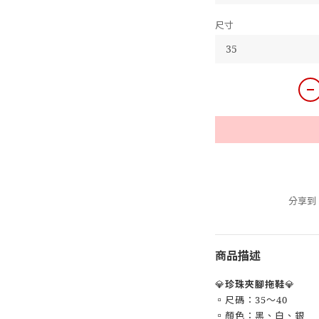
尺寸
分享到
商品描述
💎
珍珠夾腳拖鞋
💎
▫️尺碼：35～40
▫️顏色：黑、白、銀