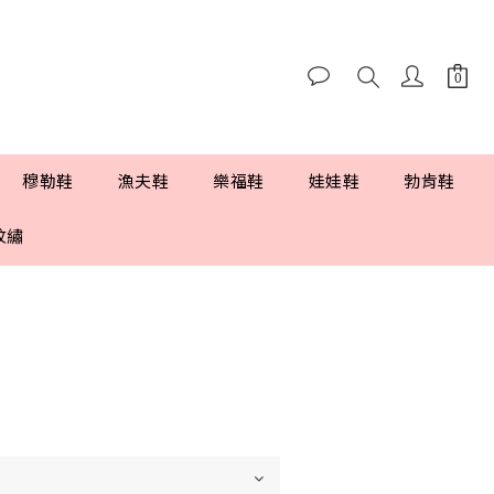
穆勒鞋
漁夫鞋
樂福鞋
娃娃鞋
勃肯鞋
紋繡