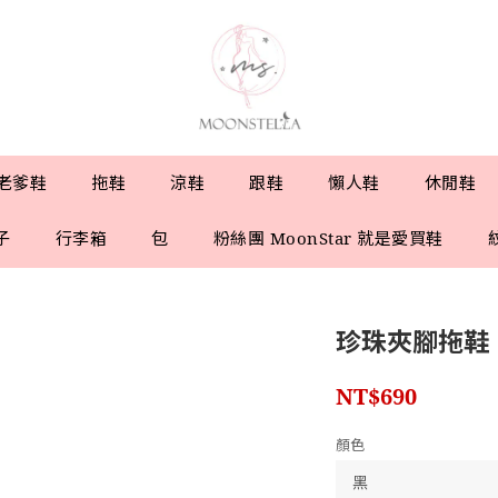
老爹鞋
拖鞋
涼鞋
跟鞋
懶人鞋
休閒鞋
子
行李箱
包
粉絲團 MoonStar 就是愛買鞋
珍珠夾腳拖鞋
NT$690
顏色