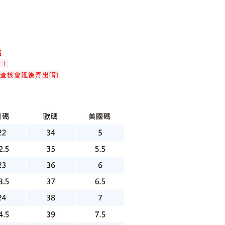
喔
！！
查核會延後寄出唷)