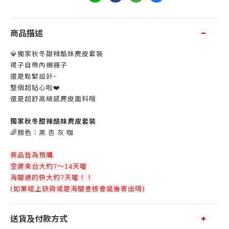
商品描述
💎獨家秋冬甜辣酷妹麂皮套裝
裙子自帶內襯褲子
還是鬆緊設計~
整個超貼心啦❤️
還是超舒高級感麂皮面料哦
獨家秋冬甜辣酷妹麂皮套裝
🌈顏色：黑 杏 灰 咖
商品皆為預購
空運來台大約7～14天喔
海關過的快大約7天喔！！
(如果碰上缺貨或是海關查核會延後寄出唷)
送貨及付款方式