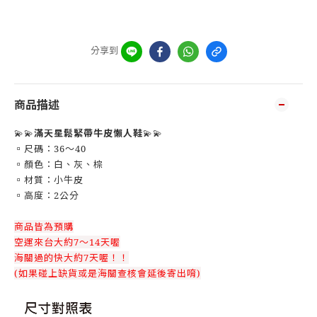
分享到
商品描述
💫💫
滿天星鬆緊帶牛皮懶人鞋
💫💫
▫️尺碼：36～40
▫️顏色：白、灰、棕
▫️材質：小牛皮
▫️高度：2公分
商品皆為預購
空運來台大約7～14天喔
海關過的快大約7天喔！！
(如果碰上缺貨或是海關查核會延後寄出唷)