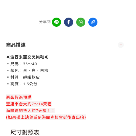
分享到
商品描述
☀️
波西米亞交叉拖鞋
☀️
▫️尺碼：35～40
▫️顏色：黑、白、白棕
▫️材質：超纖軟皮
▫️高度：1.5公分
商品皆為預購
空運來台大約7～14天喔
海關過的快大約7天喔！！
(如果碰上缺貨或是海關查核會延後寄出唷)