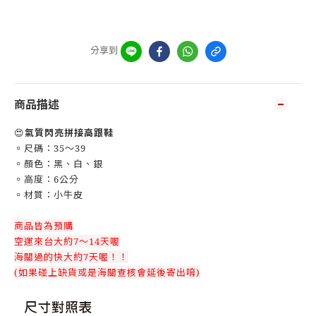
分享到
商品描述
😍
氣質閃亮拼接高跟鞋
▫️尺碼：35～39
▫️顏色：黑、白、銀
▫️高度：6公分
▫️材質：小牛皮
商品皆為預購
空運來台大約7～14天喔
海關過的快大約7天喔！！
(如果碰上缺貨或是海關查核會延後寄出唷)