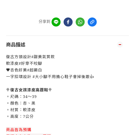
分享到
商品描述
復古方頭設計#甜美氣質款
軟漆皮#好穿不咬腳
♥️杏色好美#超顯白
一字扣環設計 #大小腳不用擔心鞋子會掉後跟👍
🍭
復古女孩漆皮高跟鞋
🍭
▫️尺碼：34～39
▫️顏色：杏、黑
▫️材質：軟漆皮
▫️高度：7公分
商品皆為預購