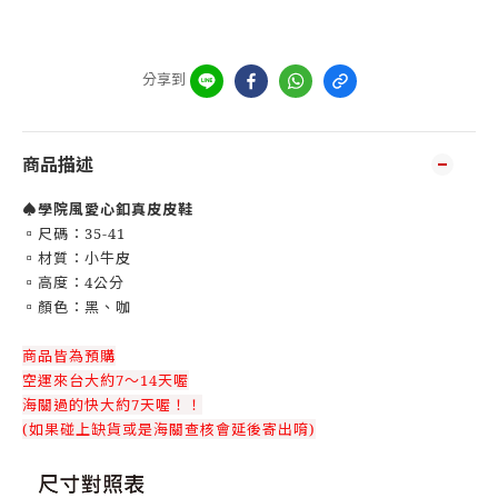
分享到
商品描述
♠️
學院風愛心釦真皮皮鞋
▫️尺碼：35-41
▫️材質：小牛皮
▫️高度：4公分
▫️顏色：黑、咖
商品皆為預購
空運來台大約7～14天喔
海關過的快大約7天喔！！
(如果碰上缺貨或是海關查核會延後寄出唷)