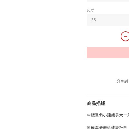
尺寸
分享到
商品描述
📛版型偏小建議拿大一
🌸簡單優雅珍珠設計🌸