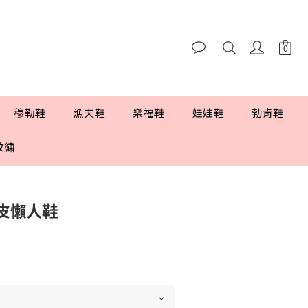
穆勒鞋
漁夫鞋
樂福鞋
娃娃鞋
勃肯鞋
紋繡
皮懶人鞋