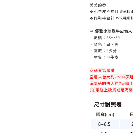
美美的😍
🍀小牛皮不咬腳 #後腳
🍀假鞋帶設計 #不用綁
💋
優雅小珍珠牛皮懶人
▫️尺碼：35～39
▫️顏色：白、黑
▫️高度：2公分
▫️材質：小牛皮
商品皆為預購
空運來台大約7～14天
海關過的快大約7天喔
(如果碰上缺貨或是海關