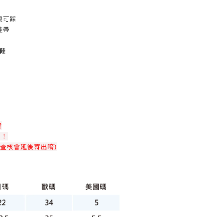
跟可踩
鞋帶
鞋
喔
！！
查核會延後寄出唷)