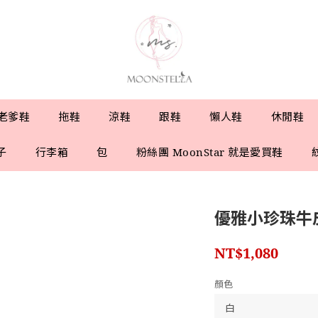
老爹鞋
拖鞋
涼鞋
跟鞋
懶人鞋
休閒鞋
子
行李箱
包
粉絲團 MoonStar 就是愛買鞋
優雅小珍珠牛
NT$1,080
顏色