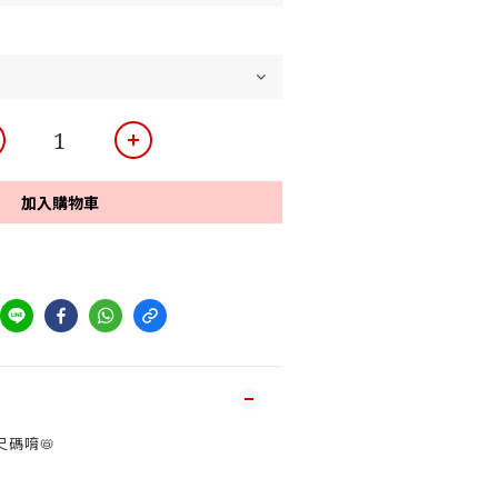
加入購物車
尺碼唷📛