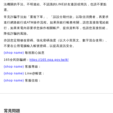
法機關的手法。不明連結、不認識的LINE好友邀請或簡訊，也請不要點
選。
常見詐騙手法如「重複下單」、「誤設分期付款」以取信消費者，再要求
進行網路銀行或ATM操作流程。如果與銀行帳務有關，請您直接致電給銀
行，如果來電內容要求您操作相關帳戶、提供資料等，也請您直接拒絕，
降低詐騙的風險。
亦請您定期修改密碼、強化密碼強度（以大小寫英文、數字混合使用）、
不要在公用電腦輸入帳號密碼，以提高資訊安全。
{shop name}
敬祝順心如意
165全民防騙網：
https://165.npa.gov.tw/#/
{shop name}
客服專線：
{shop name}
Line@帳號：
{shop name}
客服信箱：
常見問題