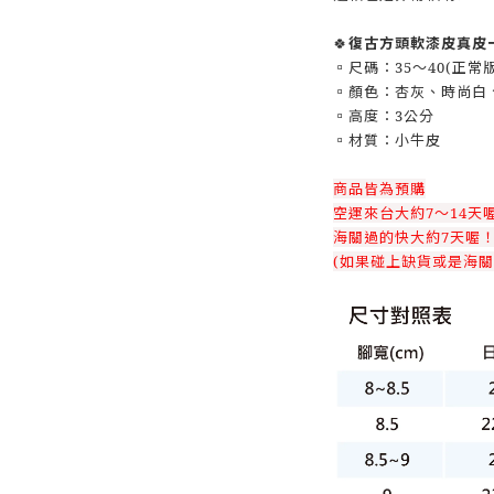
🍀
復古方頭軟漆皮真皮
▫️尺碼：35～40(正
▫️顏色：杏灰、時尚白
▫️高度：3公分
▫️材質：小牛皮
商品皆為預購
空運來台大約7～14天
海關過的快大約7天喔
(如果碰上缺貨或是海關