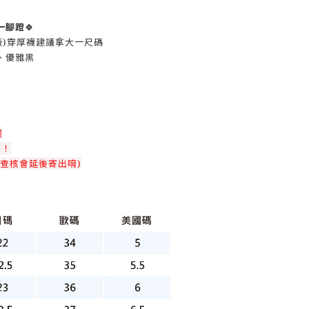
一腳蹬
🍀
常版)穿厚襪建議拿大一尺碼
、優雅黑
喔
！！
查核會延後寄出唷)