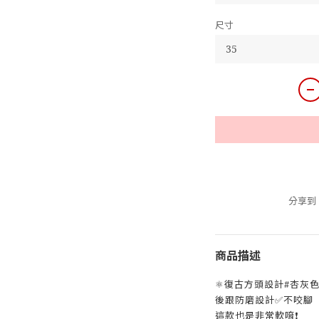
尺寸
分享到
商品描述
⚛️復古方頭設計#杏灰
後跟防磨設計✅不咬腳
這款也是非常軟唷❗