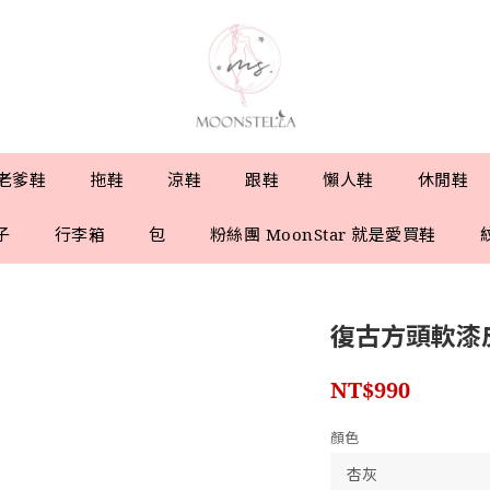
老爹鞋
拖鞋
涼鞋
跟鞋
懶人鞋
休閒鞋
子
行李箱
包
粉絲團 MoonStar 就是愛買鞋
復古方頭軟漆
NT$990
顏色