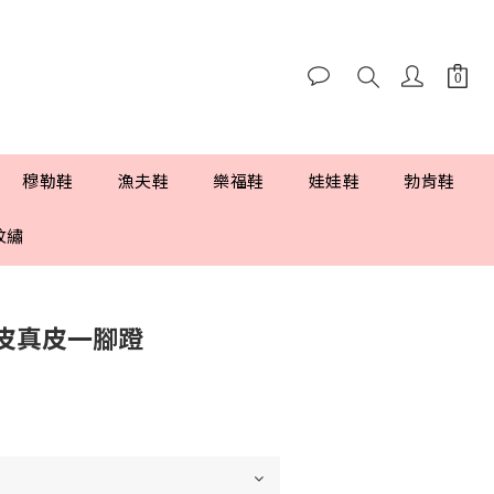
穆勒鞋
漁夫鞋
樂福鞋
娃娃鞋
勃肯鞋
紋繡
皮真皮一腳蹬