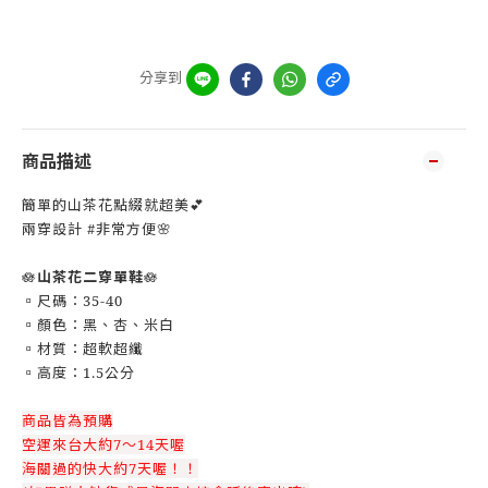
分享到
商品描述
簡單的山茶花點綴就超美💕
兩穿設計 #非常方便🌸
🪷
山茶花二穿單鞋
🪷
▫️尺碼：35-40
▫️顏色：黑、杏、米白
▫️材質：超軟超纖
▫️高度：1.5公分
商品皆為預購
空運來台大約7～14天喔
海關過的快大約7天喔！！