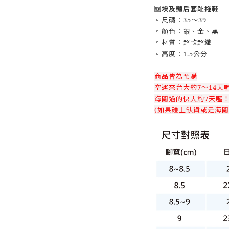
🆕
埃及豔后套趾拖鞋
▫️尺碼：35～39
▫️顏色：銀、金、黑
▫️材質：超軟超纖
▫️高度：1.5公分
商品皆為預購
空運來台大約7～14天
海關過的快大約7天喔
(如果碰上缺貨或是海關