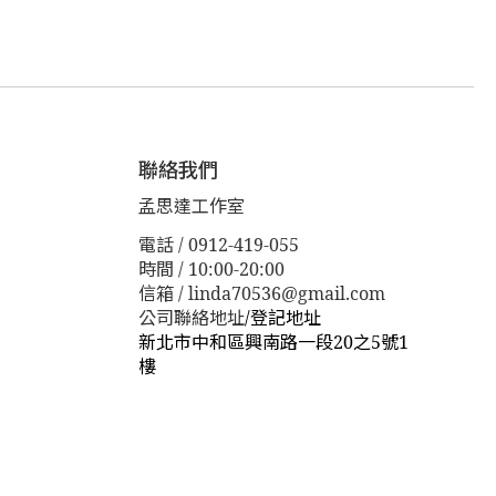
聯絡我們
孟思達工作室
電話 / 0912-419-055
時間 / 10:00-20:00
信箱 / linda70536@gmail.com
公司聯絡地址
/
登記地址
新北市中和區興南路一段20之5號1
樓
新北市板橋區漢生東路１１３巷３
８號
新北市板橋區漢生東路１１３
巷３８號