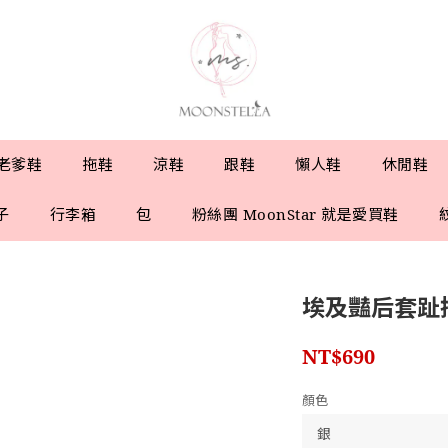
老爹鞋
拖鞋
涼鞋
跟鞋
懶人鞋
休閒鞋
子
行李箱
包
粉絲團 MoonStar 就是愛買鞋
埃及豔后套趾
NT$690
顏色