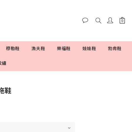
穆勒鞋
漁夫鞋
樂福鞋
娃娃鞋
勃肯鞋
紋繡
拖鞋