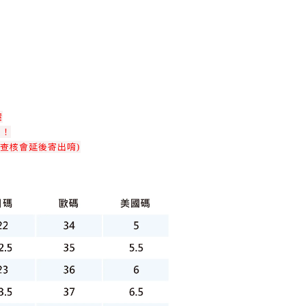
喔
！！
查核會延後寄出唷)