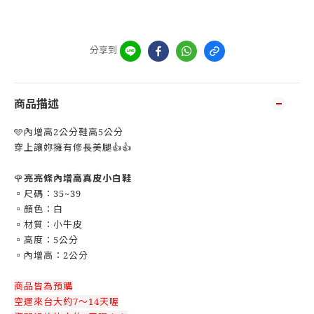
分享到
商品描述
🩵內增高2公分鞋高5公分
穿上讓妳擁有修長美腿👍👍
🌹
亮亮條內增高真皮小白鞋
▫️尺碼：35~39
▫️顏色：白
▫️材質：小牛皮
▫️高度：5公分
▫️內增高：2公分
商品皆為預購
空運來台大約7～14天喔