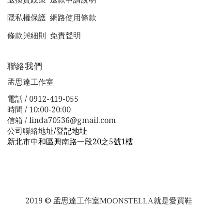
隱私權保護
網路使用條款
條款與細則
免責聲明
聯絡我們
孟思達工作室
電話 / 0912-419-055
時間 / 10:00-20:00
信箱 / linda70536@gmail.com
公司聯絡地址
/
登記地址
新北市中和區興南路一段20之5號1樓
新北市板橋區漢生東路１１３巷３８號
新北市板橋區漢生
東路１１３巷３８號
2019 ©
孟思達工作室
MOONSTELLA就是愛買鞋