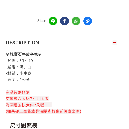
Share
DESCRIPTION
💎
靚寶石牛皮半拖
💎
▫️尺碼：35～40
▫️嚴肅：黑、白
▫️材質：小牛皮
▫️高度：5公分
商品皆為預購
空運來台大約7～14天喔
海關過的快大約7天喔！！
(如果碰上缺貨或是海關查核會延後寄出唷)