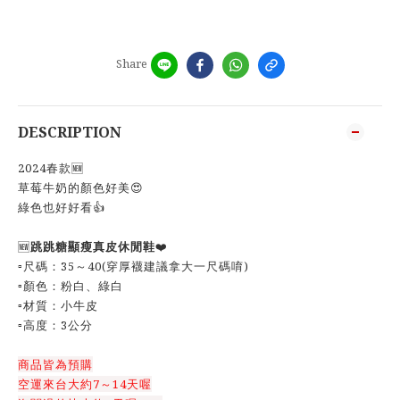
Share
DESCRIPTION
2024春款🆕
草莓牛奶的顏色好美😍
綠色也好好看👍
🆕
跳跳糖顯瘦真皮休閒鞋
❤️
▫️尺碼：35～40(穿厚襪建議拿大一尺碼唷)
▫️顏色：粉白、綠白
▫️材質：小牛皮
▫️高度：3公分
商品皆為預購
空運來台大約7～14天喔