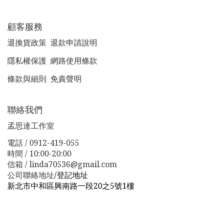
顧客服務
退換貨政策
退款申請說明
隱私權保護
網路使用條款
條款與細則
免責聲明
聯絡我們
孟思達工作室
電話 / 0912-419-055
時間 / 10:00-20:00
信箱 / linda70536@gmail.com
公司聯絡地址
/
登記地址
新北市中和區興南路一段20之5號1樓
新北市板橋區漢生東路１１３巷３８號
新北市板橋區漢生
東路１１３巷３８號