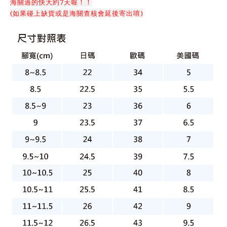
海關過的快大約7天喔！！
(如果碰上缺貨或是海關查核會延後寄出唷)