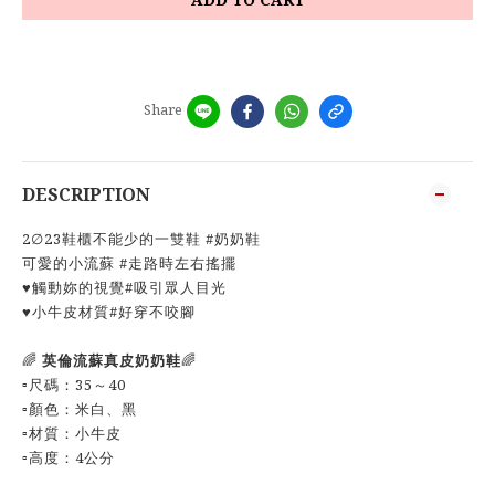
Share
DESCRIPTION
2∅23鞋櫃不能少的一雙鞋 #奶奶鞋
可愛的小流蘇 #走路時左右搖擺
♥️觸動妳的視覺#吸引眾人目光
♥️小牛皮材質#好穿不咬腳
🌈
英倫流蘇真皮奶奶鞋
🌈
▫️尺碼：35～40
▫️顏色：米白、黑
▫️材質：小牛皮
▫️高度：4公分