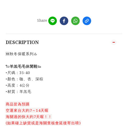
Share
DESCRIPTION
🆕秋冬保暖系列♨️
🐑
羊羔毛毛休閒鞋
👟
▫️尺碼：35-40
▫️顏色：咖、杏、深棕
▫️高度：4公分
▫️材質：羊羔毛
商品皆為預購
空運來台大約7～14天喔
海關過的快大約7天喔！！
(如果碰上缺貨或是海關查核會延後寄出唷)