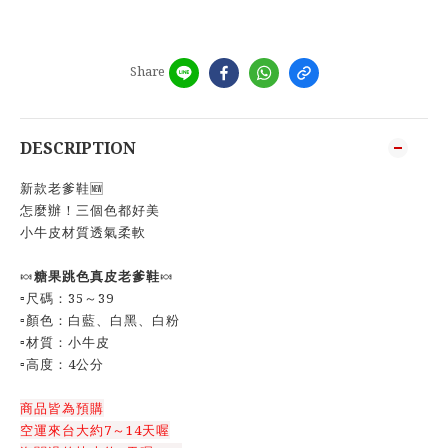
Share
DESCRIPTION
新款老爹鞋🆕
怎麼辦！三個色都好美
小牛皮材質透氣柔軟
🍬
糖果跳色真皮老爹鞋
🍬
▫️尺碼：35～39
▫️顏色：白藍、白黑、白粉
▫️材質：小牛皮
▫️高度：4公分
商品皆為預購
空運來台大約7～14天喔