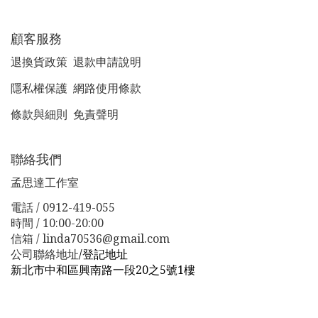
顧客服務
退換貨政策
退款申請說明
隱私權保護
網路使用條款
條款與細則
免責聲明
聯絡我們
孟思達工作室
電話 / 0912-419-055
時間 / 10:00-20:00
信箱 / linda70536@gmail.com
公司聯絡地址
/
登記地址
新北市中和區興南路一段20之5號1樓
新北市板橋區漢生東路１１３巷３８號
新北市板橋區漢生
東路１１３巷３８號