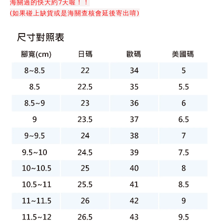
海關過的快大約7天喔！！
(如果碰上缺貨或是海關查核會延後寄出唷)