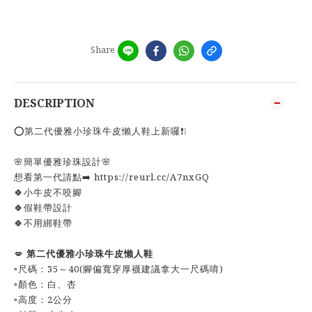
Share
DESCRIPTION
⭕️第二代優雅小珍珠牛皮懶人鞋上新囉❗️❕
🌸簡單優雅珍珠設計🌸
想看第一代請點➡️ https://reurl.cc/A7nxGQ
🍀小牛皮不咬腳
🍀假鞋帶設計
🍀不用綁鞋帶
💋
第二代優雅小珍珠牛皮懶人鞋
▫️尺碼：35～40(腳偏寬穿厚襪建議拿大一尺碼唷)
▫️顏色：白、杏
▫️高度：2公分