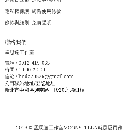
隱私權保護
網路使用條款
條款與細則
免責聲明
聯絡我們
孟思達工作室
電話 / 0912-419-055
時間 / 10:00-20:00
信箱 / linda70536@gmail.com
公司聯絡地址
/
登記地址
新北市中和區興南路一段20之5號1樓
新北市板橋區漢生東路１１３巷３８號
新北市板橋區漢生
東路１１３巷３８號
2019 ©
孟思達工作室
MOONSTELLA就是愛買鞋