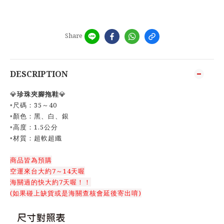
Share
DESCRIPTION
💎
珍珠夾腳拖鞋
💎
▫️尺碼：35～40
▫️顏色：黑、白、銀
▫️高度：1.5公分
▫️材質：超軟超纖
商品皆為預購
空運來台大約7～14天喔
海關過的快大約7天喔！！
(如果碰上缺貨或是海關查核會延後寄出唷)