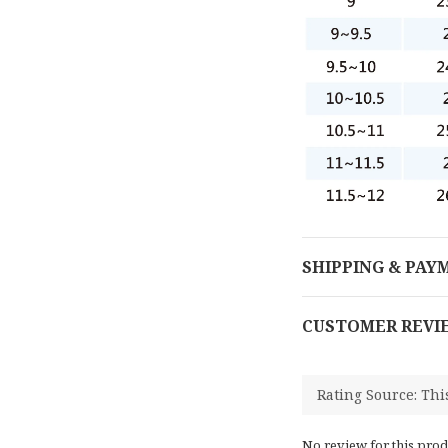
SHIPPING & PAY
CUSTOMER REVI
No review for this prod