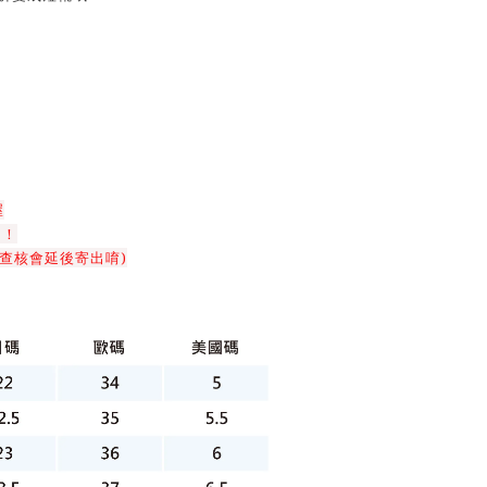
喔
！！
查核會延後寄出唷)