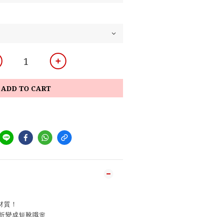
ADD TO CART
材質！
下折變成短靴哦🌸