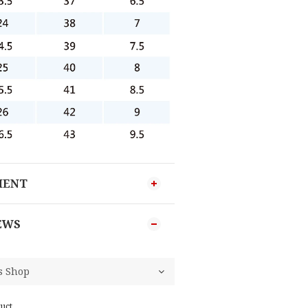
MENT
EWS
uct