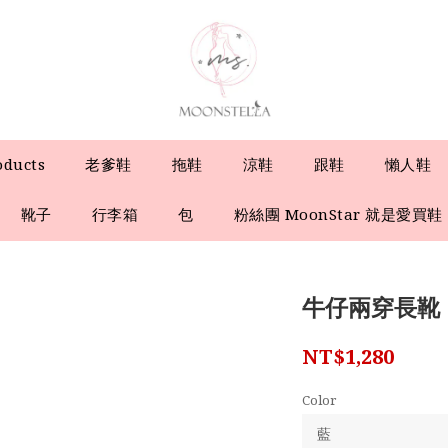
oducts
老爹鞋
拖鞋
涼鞋
跟鞋
懶人鞋
靴子
行李箱
包
粉絲團 MoonStar 就是愛買鞋
牛仔兩穿長靴
NT$1,280
Color