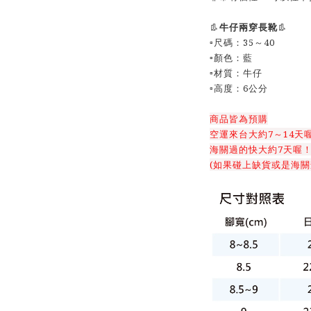
👢
牛仔兩穿長靴
👢
▫️尺碼：35～40
▫️顏色：藍
▫️材質：牛仔
▫️高度：6公分
商品皆為預購
空運來台大約7～14天
海關過的快大約7天喔
(如果碰上缺貨或是海關