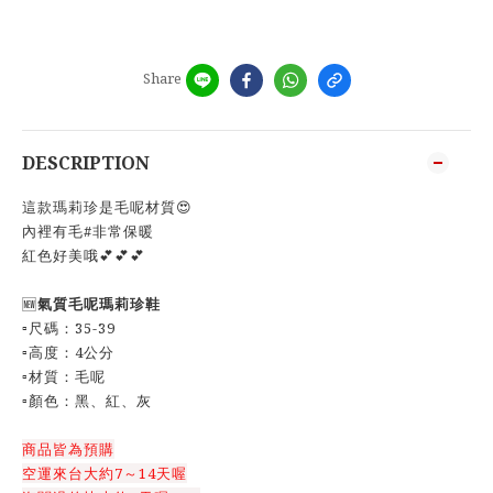
Share
DESCRIPTION
這款瑪莉珍是毛呢材質😍
內裡有毛#非常保暖
紅色好美哦💕💕💕
🆕
氣質毛呢瑪莉珍鞋
▫️尺碼：35-39
▫️高度：4公分
▫️材質：毛呢
▫️顏色：黑、紅、灰
商品皆為預購
空運來台大約7～14天喔