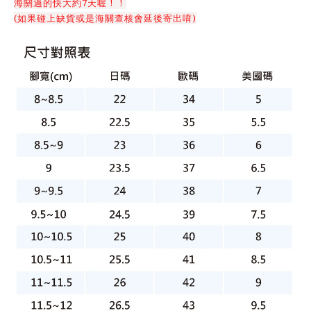
海關過的快大約7天喔！！
(如果碰上缺貨或是海關查核會延後寄出唷)