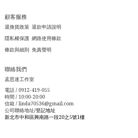
顧客服務
退換貨政策
退款申請說明
隱私權保護
網路使用條款
條款與細則
免責聲明
聯絡我們
孟思達工作室
電話 / 0912-419-055
時間 / 10:00-20:00
信箱 / linda70536@gmail.com
公司聯絡地址
/
登記地址
新北市中和區興南路一段20之5號1樓
新北市板橋區漢生東路１１３巷３８號
新北市板橋區漢生
東路１１３巷３８號