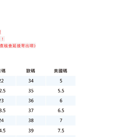
喔
！！
查核會延後寄出唷)