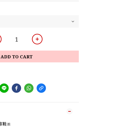
ADD TO CART
涼鞋
🎀