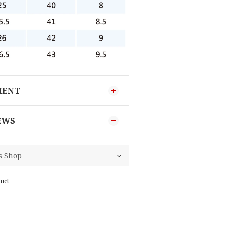
MENT
EWS
uct