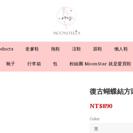
oducts
老爹鞋
拖鞋
涼鞋
跟鞋
懶人鞋
靴子
行李箱
包
粉絲團 MoonStar 就是愛買鞋
復古蝴蝶結方
NT$890
Color