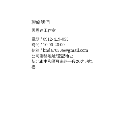
聯絡我們
孟思達工作室
電話 / 0912-419-055
時間 / 10:00-20:00
信箱 / linda70536@gmail.com
公司聯絡地址
/
登記地址
新北市中和區興南路一段20之5號1
樓
新北市板橋區漢生東路１１３巷３
８號
新北市板橋區漢生東路１１３
巷３８號