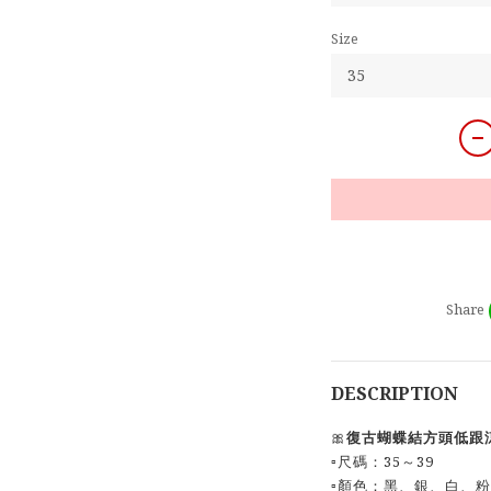
Size
Share
DESCRIPTION
🎀
復古蝴蝶結方頭低跟
▫️尺碼：35～39
▫️顏色：黑、銀、白、粉