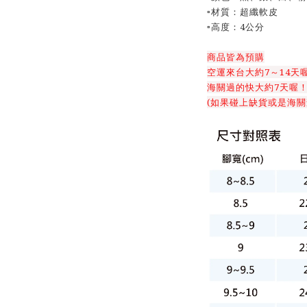
▫️材質：超纖軟皮
▫️高度：4公分
商品皆為預購
空運來台大約7～14天
海關過的快大約7天喔
(如果碰上缺貨或是海關