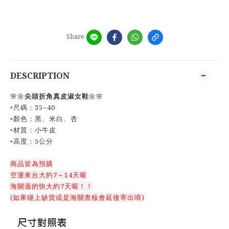
Share
DESCRIPTION
🌸🌼
尖頭折角真皮淑女鞋
🌼🌸
▫️尺碼：35~40
▫️顏色：黑、米白、杏
▫️材質：小牛皮
▫️高度：5公分
商品皆為預購
空運來台大約7～14天喔
海關過的快大約7天喔！！
(如果碰上缺貨或是海關查核會延後寄出唷)