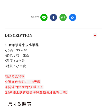
Share
DESCRIPTION
✨
奢華珍珠牛皮小單鞋
▫️尺碼：35～40
▫️顏色：杏、米白
▫️高度：3公分
▫️材質：小牛皮
商品皆為預購
空運來台大約7～14天喔
海關過的快大約7天喔！！
(如果碰上缺貨或是海關查核會延後寄出唷)