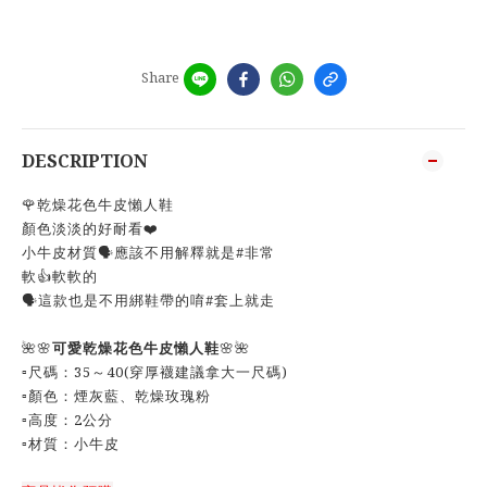
Share
DESCRIPTION
🌹乾燥花色牛皮懶人鞋
顏色淡淡的好耐看❤️
小牛皮材質🗣️應該不用解釋就是#非常
軟👍軟軟的
🗣️這款也是不用綁鞋帶的唷#套上就走
🌺🌸
可愛乾燥花色牛皮懶人鞋
🌸🌺
▫️尺碼：35～40(穿厚襪建議拿大一尺碼)
▫️顏色：煙灰藍、乾燥玫瑰粉
▫️高度：2公分
▫️材質：小牛皮